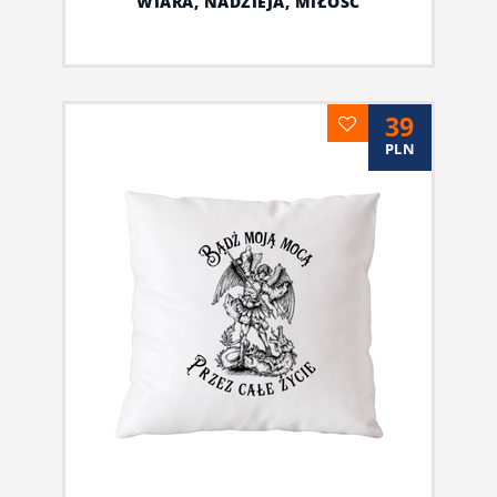
WIARA, NADZIEJA, MIŁOŚĆ
39
PLN