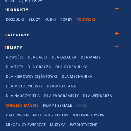
RESETUJ FILTR
P
RODUKTY
KOSZULKI
BLUZY
KUBKI
TORBY
PODUSZKI
K
ATEGORIE
T
EMATY
NOWOŚCI
DLA BABCI
DLA DZIADKA
DLA MAMY
DLA TATY
DLA GRACZA
DLA HYDRAULIKA
DLA KIEROWCY CIĘŻATÓWKI
DLA MECHANIKA
DLA MOTOCYKLISTY
DLA MOTOFANA
DLA NAUCZYCIELA
DLA PROGRAMISTY
DLA WĘDKARZA
CHRZEŚCIJAŃSKIE
FILMY I SERIALE
GRILL
HALLOWEEN
MIŁOŚNICY KOTÓW
MIŁOŚNICY PSÓW
MIŁOŚNICY ZWIERZĄT
MUZYKA
PATRIOTYCZNE