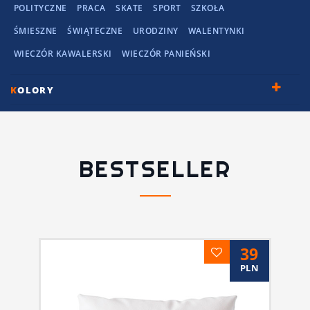
POLITYCZNE
PRACA
SKATE
SPORT
SZKOŁA
ŚMIESZNE
ŚWIĄTECZNE
URODZINY
WALENTYNKI
WIECZÓR KAWALERSKI
WIECZÓR PANIEŃSKI
K
OLORY
BESTSELLER
39
PLN