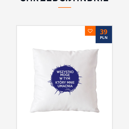
39
PLN