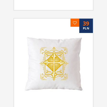
39
PLN