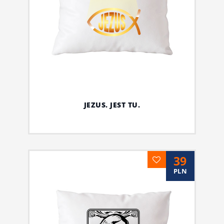
JEZUS. JEST TU.
39
PLN