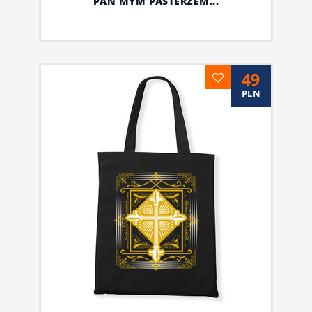
PAN MYM PASTERZEM...
49
PLN