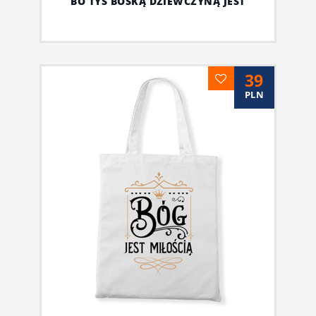
BO TYŚ BOSKĄ DZIEWCZYNĄ JEST
39
PLN