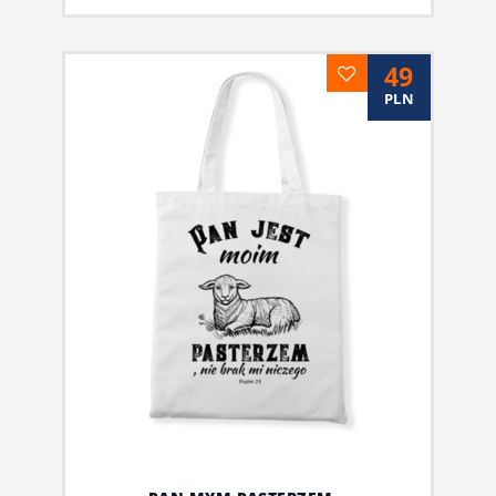
49
PLN