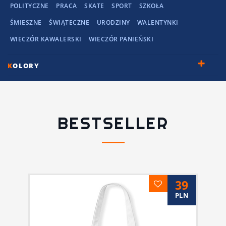
POLITYCZNE
PRACA
SKATE
SPORT
SZKOŁA
ŚMIESZNE
ŚWIĄTECZNE
URODZINY
WALENTYNKI
WIECZÓR KAWALERSKI
WIECZÓR PANIEŃSKI
K
OLORY
BESTSELLER
39
PLN