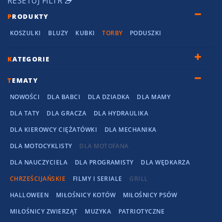
RESETUJ FILTR
P
RODUKTY
KOSZULKI
BLUZY
KUBKI
TORBY
PODUSZKI
K
ATEGORIE
T
EMATY
NOWOŚCI
DLA BABCI
DLA DZIADKA
DLA MAMY
DLA TATY
DLA GRACZA
DLA HYDRAULIKA
DLA KIEROWCY CIĘŻATÓWKI
DLA MECHANIKA
DLA MOTOCYKLISTY
DLA MOTOFANA
DLA NAUCZYCIELA
DLA PROGRAMISTY
DLA WĘDKARZA
CHRZEŚCIJAŃSKIE
FILMY I SERIALE
GRILL
HALLOWEEN
MIŁOŚNICY KOTÓW
MIŁOŚNICY PSÓW
MIŁOŚNICY ZWIERZĄT
MUZYKA
PATRIOTYCZNE