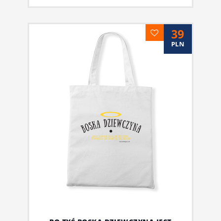
39
PLN