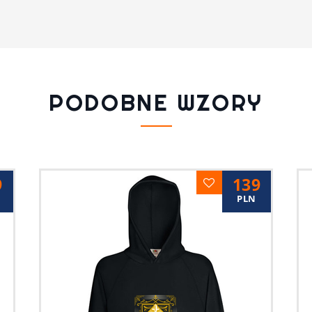
PODOBNE WZORY
9
139
PLN