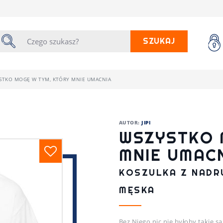
SZUKAJ
STKO MOGĘ W TYM, KTÓRY MNIE UMACNIA
AUTOR:
JIPI
WSZYSTKO 
MNIE UMAC
KOSZULKA Z NADRU
MĘSKA
Bez Niego nic nie byłoby takie 