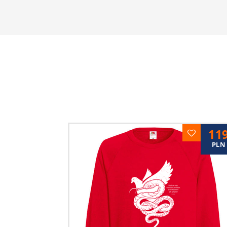
11
PLN