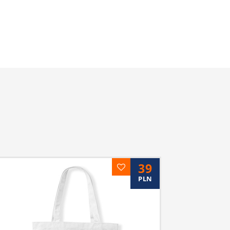
39
PLN