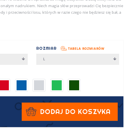
konałym nadrukiem. Niech magia słów przeprowadzi Cię bezpiecznie
dy i przeciwności losu, których w razie czego nie będziesz się bał, a
ROZMIAR
TABELA ROZMIARÓW
L
DODAJ DO KOSZYKA