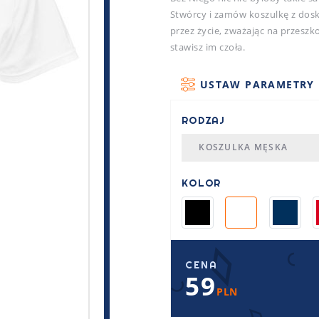
Stwórcy i zamów koszulkę z dos
przez życie, zważając na przeszko
stawisz im czoła.
USTAW PARAMETRY
RODZAJ
KOSZULKA MĘSKA
KOLOR
CENA
59
PLN