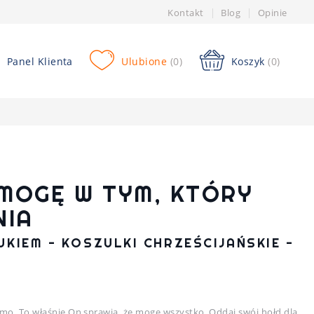
Kontakt
Blog
Opinie
Panel Klienta
Ulubione
(0)
Koszyk
(0)
MOGĘ W TYM, KTÓRY
NIA
KIEM - KOSZULKI CHRZEŚCIJAŃSKIE -
samo. To właśnie On sprawia, że mogę wszystko. Oddaj swój hołd dla