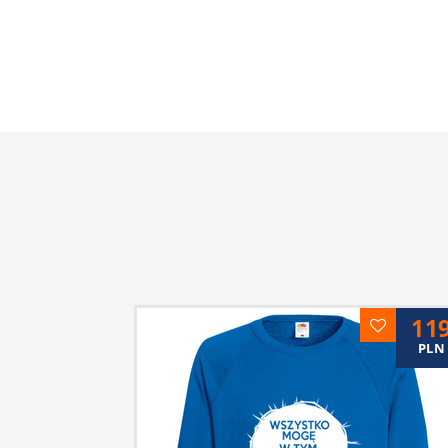
11
PLN