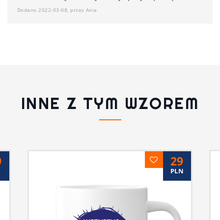
Dodano 2022-03-08, przez Ania
INNE Z TYM WZOREM
9
29
PLN