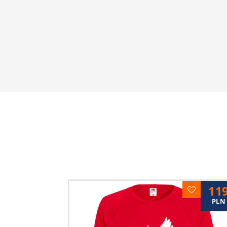
11
PLN