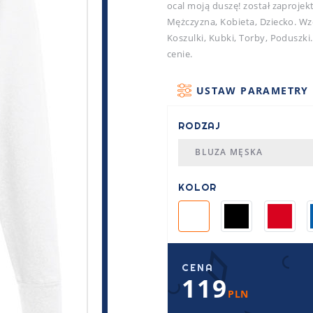
ocal moją duszę! został zaproje
Mężczyzna, Kobieta, Dziecko. Wzó
Koszulki, Kubki, Torby, Poduszki
cenie.
USTAW PARAMETRY
RODZAJ
BLUZA MĘSKA
KOLOR
CENA
119
PLN