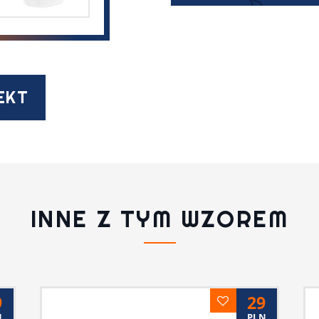
EKT
INNE Z TYM WZOREM
9
29
N
PLN