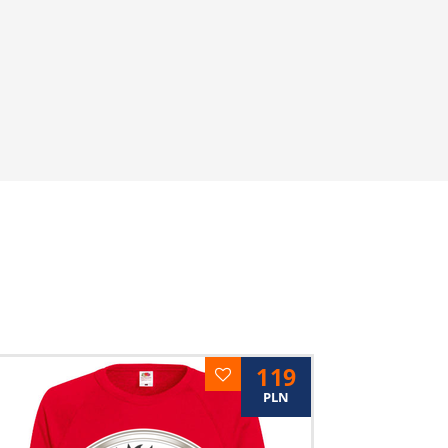
119
PLN