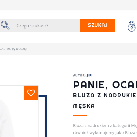
SZUKAJ
OCAL MOJĄ DUSZĘ!
AUTOR:
JIPI
PANIE, OCA
BLUZA Z NADRUKIE
MĘSKA
Bluza z nadrukiem z kategorii Mę
również wykonujemy jako Bluza w