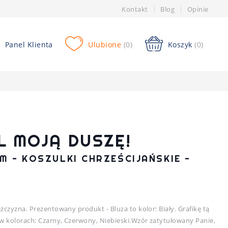
Kontakt
Blog
Opinie
Panel Klienta
Ulubione
(0)
Koszyk
(0)
L MOJĄ DUSZĘ!
M - KOSZULKI CHRZEŚCIJAŃSKIE -
żczyzna. Prezentowany produkt - Bluza to kolor: Biały. Grafikę tą
 kolorach: Czarny, Czerwony, Niebieski.Wzór zatytułowany Panie,