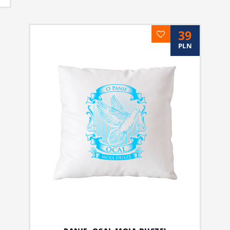
39
PLN