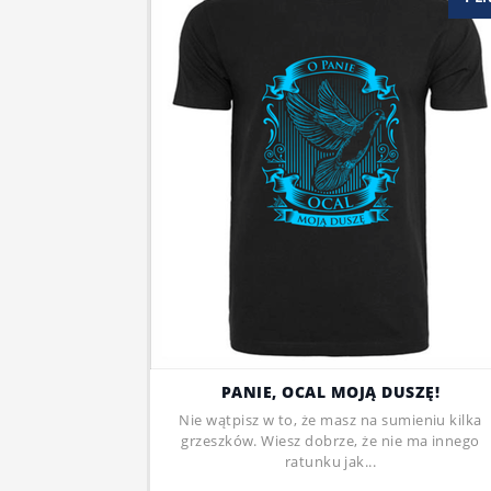
PANIE, OCAL MOJĄ DUSZĘ!
Nie wątpisz w to, że masz na sumieniu kilka
grzeszków. Wiesz dobrze, że nie ma innego
ratunku jak...