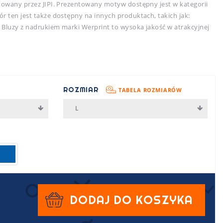
ktowany przez JIPI. Prezentowany motyw dostępny jest w kategorii
r ten jest także dostępny na innych produktach, takich jak:
. Bluzy z nadrukiem marki Werprint to wysoka jakość w atrakcyjnej
ROZMIAR
TABELA ROZMIARÓW
L
DODAJ DO KOSZYKA