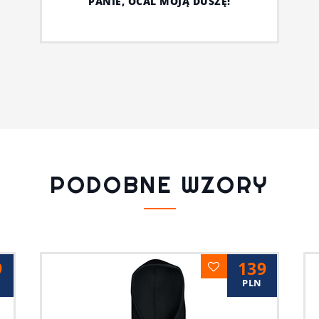
PANIE, OCAL MOJĄ DUSZĘ!
PODOBNE WZORY
9
139
PLN