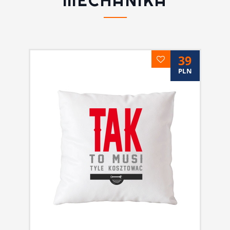
MECHANIKA
39
PLN