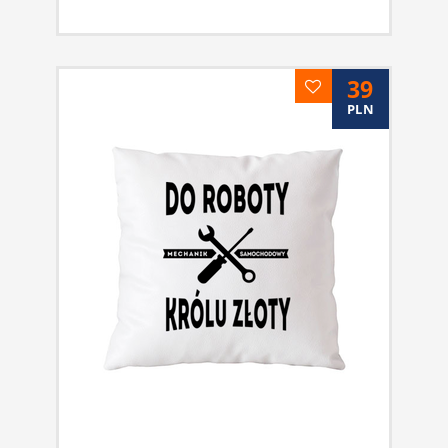
39
PLN