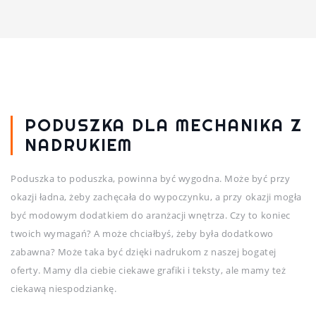
PODUSZKA DLA MECHANIKA Z
NADRUKIEM
Poduszka to poduszka, powinna być wygodna. Może być przy
okazji ładna, żeby zachęcała do wypoczynku, a przy okazji mogła
być modowym dodatkiem do aranżacji wnętrza. Czy to koniec
twoich wymagań? A może chciałbyś, żeby była dodatkowo
zabawna? Może taka być dzięki nadrukom z naszej bogatej
oferty. Mamy dla ciebie ciekawe grafiki i teksty, ale mamy też
ciekawą niespodziankę.