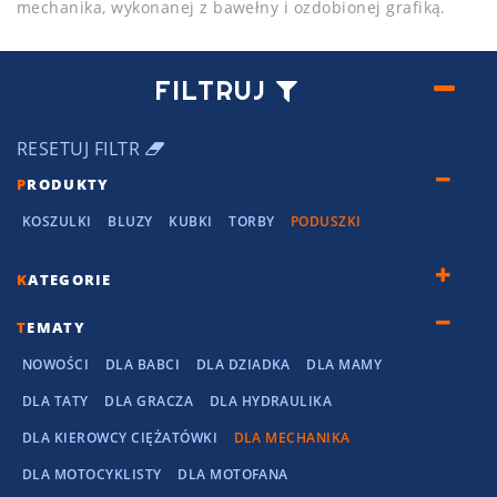
mechanika, wykonanej z bawełny i ozdobionej grafiką.
FILTRUJ
RESETUJ FILTR
P
RODUKTY
KOSZULKI
BLUZY
KUBKI
TORBY
PODUSZKI
K
ATEGORIE
T
EMATY
NOWOŚCI
DLA BABCI
DLA DZIADKA
DLA MAMY
DLA TATY
DLA GRACZA
DLA HYDRAULIKA
DLA KIEROWCY CIĘŻATÓWKI
DLA MECHANIKA
DLA MOTOCYKLISTY
DLA MOTOFANA