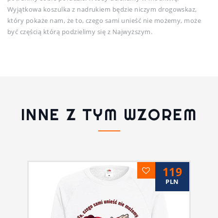
Wyjątkowa koszulka z nadrukiem będzie niczym drogowskaz,
który pokaże nam, że to, czego sami unieść nie możemy, może
być częścią którą podzielimy się z Najwyższym.
INNE Z TYM WZOREM
119
PLN