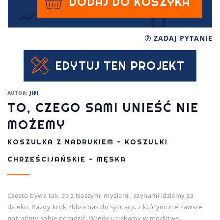
DODAJ DO KOSZYKA
ZADAJ PYTANIE
EDYTUJ TEN PROJEKT
AUTOR:
JIPI
TO, CZEGO SAMI UNIEŚĆ NIE
MOŻEMY
KOSZULKA Z NADRUKIEM - KOSZULKI
CHRZEŚCIJAŃSKIE - MĘSKA
Często bywa tak, że z Naszymi myślami, czynami idziemy za
daleko. Każdy krok zbliża nas do sytuacji, z którymi nie zawsze
potrafimy sobie poradzić. Wtedy uciekamy w modlitwę.