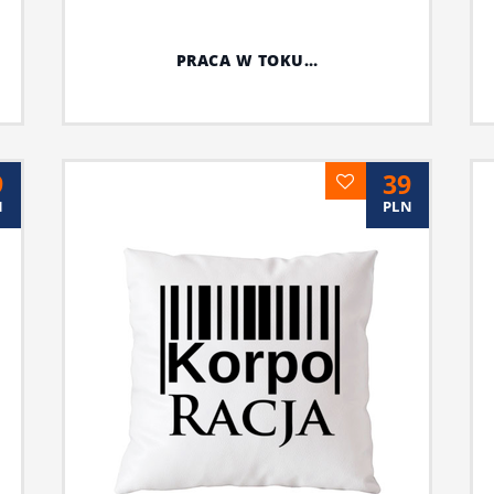
PRACA W TOKU…
9
39
N
PLN