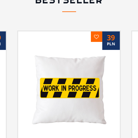
9
39
N
PLN