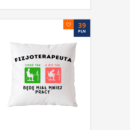
39
PLN