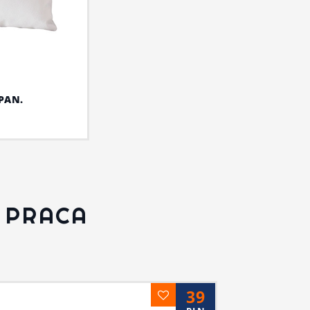
PAN.
 PRACA
39