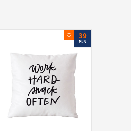
39
PLN