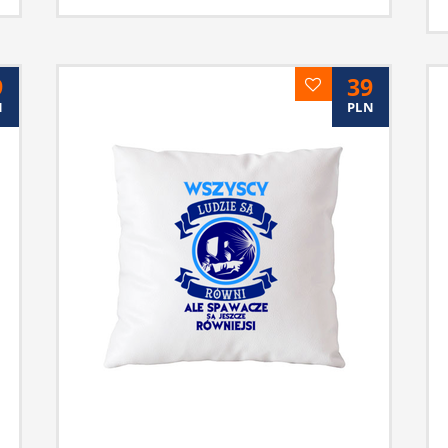
9
39
N
PLN