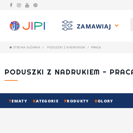
ZAMAWIAJ
STRONA GŁÓWNA
PODUSZKI Z NADRUKIEM
PRACA
PODUSZKI Z NADRUKIEM - PRAC
T
EMATY
K
ATEGORIE
P
RODUKTY
K
OLORY