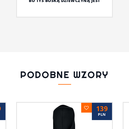
BO TYŚ BOSKĄ DZIEWCZYNĄ JEST
PODOBNE WZORY
9
139
PLN