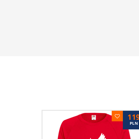
11
PLN