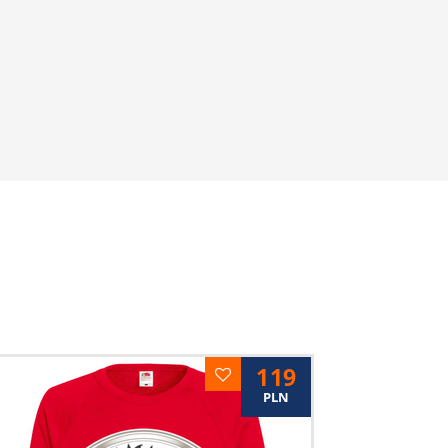
119
PLN