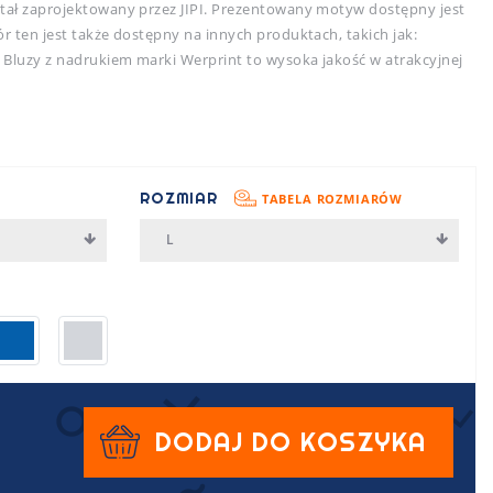
stał zaprojektowany przez JIPI. Prezentowany motyw dostępny jest
ór ten jest także dostępny na innych produktach, takich jak:
. Bluzy z nadrukiem marki Werprint to wysoka jakość w atrakcyjnej
ROZMIAR
TABELA ROZMIARÓW
L
DODAJ DO KOSZYKA