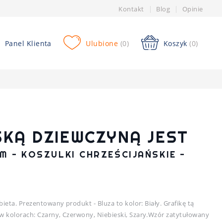
Kontakt
Blog
Opinie
Panel Klienta
Ulubione
(0)
Koszyk
(0)
SKĄ DZIEWCZYNĄ JEST
M - KOSZULKI CHRZEŚCIJAŃSKIE -
ieta. Prezentowany produkt - Bluza to kolor: Biały. Grafikę tą
 kolorach: Czarny, Czerwony, Niebieski, Szary.Wzór zatytułowany