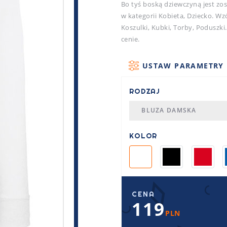
Bo tyś boską dziewczyną jest zo
w kategorii Kobieta, Dziecko. Wz
Koszulki, Kubki, Torby, Poduszki
cenie.
USTAW PARAMETRY
RODZAJ
BLUZA DAMSKA
KOLOR
CENA
119
PLN