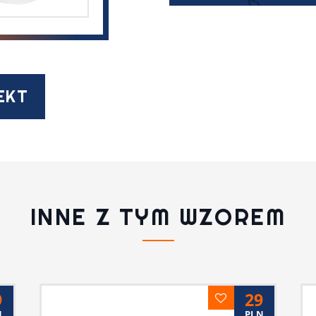
EKT
INNE Z TYM WZOREM
9
29
N
PLN