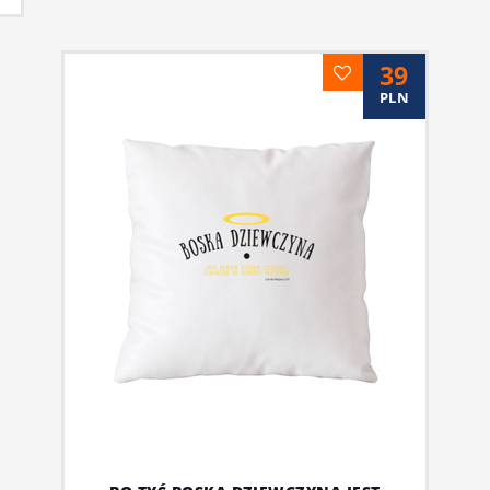
39
PLN