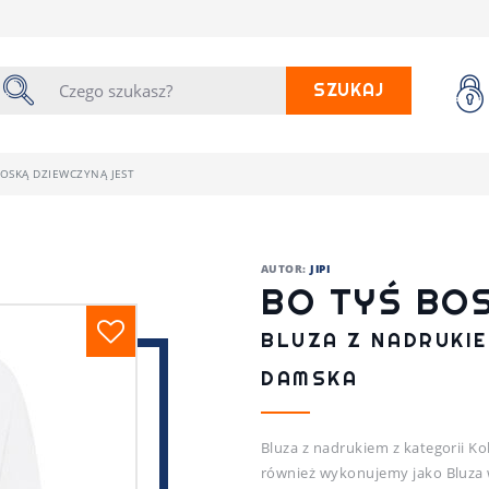
SZUKAJ
BOSKĄ DZIEWCZYNĄ JEST
AUTOR:
JIPI
BO TYŚ BO
BLUZA Z NADRUKIE
DAMSKA
Bluza z nadrukiem z kategorii Kob
również wykonujemy jako Bluza w