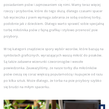
posiadaniem psów i zajmowaniem się nimi. Mamy teraz więcej
rzeczy i przyborów, które do tego służą, dlatego czasami spacer
lub wycieczka z psem wymaga zabrania ze sobą osobnej torby,
podobnie jak z dzieckiem. Dlatego warto sprawić sobie specjalną
torbę miłośnika psów z fajną grafiką i stylowo przenosić psie
przybory.
W tej kategorii znajdziecie spory wybór wzorów, które bazują na
symbolach graficznych, wyrażających waszą miłość do psiaków.
Są także zabawne wizerunki czworonogów i wesołe
powiedzonka. Zauważyliśmy, że nasze torby dla miłośników
psów cieszą się coraz większą popularnością i kupujecie od razu
po kilka sztuk. Może dlatego, że torba na psie przybory szybko
się brudzi na miłym spacerku.