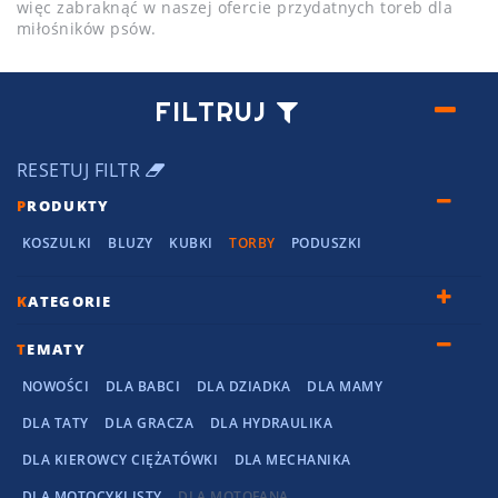
więc zabraknąć w naszej ofercie przydatnych toreb dla
miłośników psów.
FILTRUJ
RESETUJ FILTR
P
RODUKTY
KOSZULKI
BLUZY
KUBKI
TORBY
PODUSZKI
K
ATEGORIE
T
EMATY
NOWOŚCI
DLA BABCI
DLA DZIADKA
DLA MAMY
DLA TATY
DLA GRACZA
DLA HYDRAULIKA
DLA KIEROWCY CIĘŻATÓWKI
DLA MECHANIKA
DLA MOTOCYKLISTY
DLA MOTOFANA