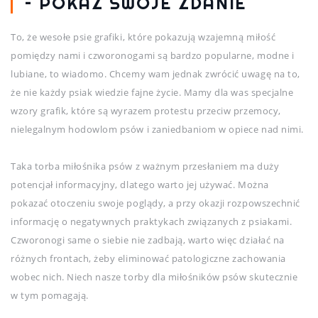
– POKAŻ SWOJE ZDANIE
To, że wesołe psie grafiki, które pokazują wzajemną miłość
pomiędzy nami i czworonogami są bardzo popularne, modne i
lubiane, to wiadomo. Chcemy wam jednak zwrócić uwagę na to,
że nie każdy psiak wiedzie fajne życie. Mamy dla was specjalne
wzory grafik, które są wyrazem protestu przeciw przemocy,
nielegalnym hodowlom psów i zaniedbaniom w opiece nad nimi.
Taka torba miłośnika psów z ważnym przesłaniem ma duży
potencjał informacyjny, dlatego warto jej używać. Można
pokazać otoczeniu swoje poglądy, a przy okazji rozpowszechnić
informację o negatywnych praktykach związanych z psiakami.
Czworonogi same o siebie nie zadbają, warto więc działać na
różnych frontach, żeby eliminować patologiczne zachowania
wobec nich. Niech nasze torby dla miłośników psów skutecznie
w tym pomagają.