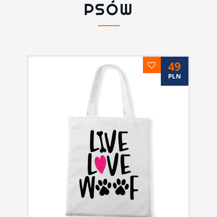
PSÓW
49
PLN