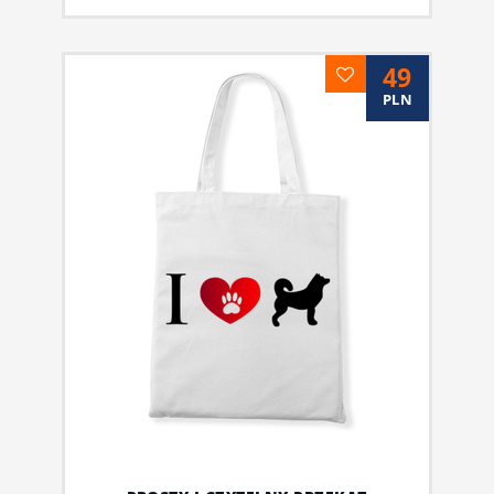
49
PLN