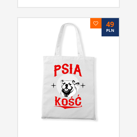
49
PLN