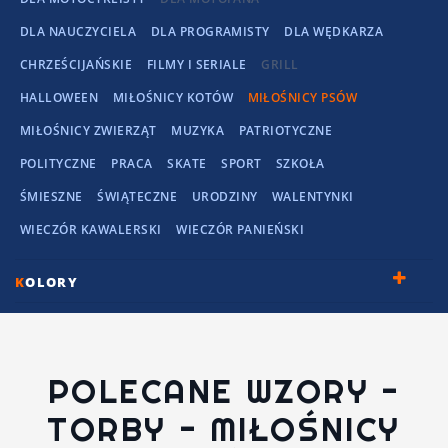
DLA NAUCZYCIELA
DLA PROGRAMISTY
DLA WĘDKARZA
CHRZEŚCIJAŃSKIE
FILMY I SERIALE
GRILL
HALLOWEEN
MIŁOŚNICY KOTÓW
MIŁOŚNICY PSÓW
MIŁOŚNICY ZWIERZĄT
MUZYKA
PATRIOTYCZNE
POLITYCZNE
PRACA
SKATE
SPORT
SZKOŁA
ŚMIESZNE
ŚWIĄTECZNE
URODZINY
WALENTYNKI
WIECZÓR KAWALERSKI
WIECZÓR PANIEŃSKI
K
OLORY
POLECANE WZORY -
TORBY - MIŁOŚNICY