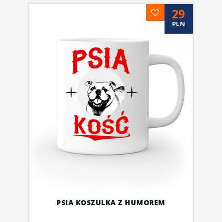
29
PLN
PSIA KOSZULKA Z HUMOREM