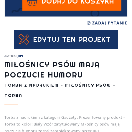
DODAJ DO KOSZYKA
ZADAJ PYTANIE
EDYTUJ TEN PROJEKT
AUTOR:
JIPI
MIŁOŚNICY PSÓW MAJĄ
POCZUCIE HUMORU
TORBA Z NADRUKIEM - MIŁOŚNICY PSÓW -
TORBA
Torba z nadrukiem z kategorii Gadżety. Prezentowany produkt -
Torba to kolor: Biały.Wzór zatytułowany Miłośnicy psów mają
poczucie humoru został zaprojektowany przez JIPI.