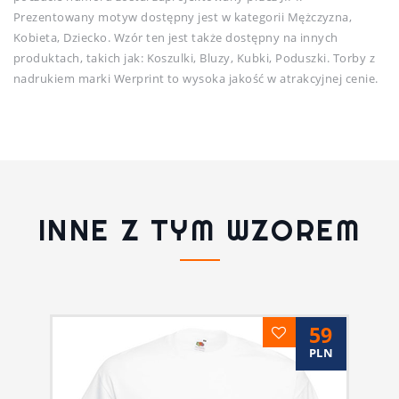
Prezentowany motyw dostępny jest w kategorii Mężczyzna,
Kobieta, Dziecko. Wzór ten jest także dostępny na innych
produktach, takich jak: Koszulki, Bluzy, Kubki, Poduszki. Torby z
nadrukiem marki Werprint to wysoka jakość w atrakcyjnej cenie.
INNE Z TYM WZOREM
59
PLN