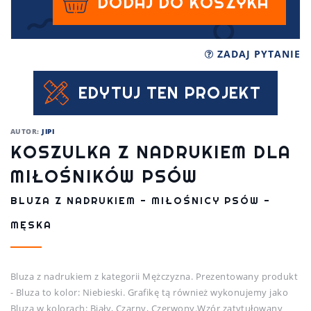
DODAJ DO KOSZYKA
ZADAJ PYTANIE
EDYTUJ TEN PROJEKT
AUTOR:
JIPI
KOSZULKA Z NADRUKIEM DLA
MIŁOŚNIKÓW PSÓW
BLUZA Z NADRUKIEM - MIŁOŚNICY PSÓW -
MĘSKA
Bluza z nadrukiem z kategorii Mężczyzna. Prezentowany produkt
- Bluza to kolor: Niebieski. Grafikę tą również wykonujemy jako
Bluza w kolorach: Biały, Czarny, Czerwony.Wzór zatytułowany