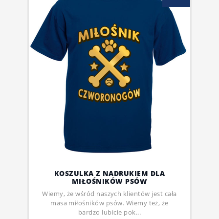
KOSZULKA Z NADRUKIEM DLA
MIŁOŚNIKÓW PSÓW
Wiemy, że wśród naszych klientów jest cała
masa miłośników psów. Wiemy też, że
bardzo lubicie pok...