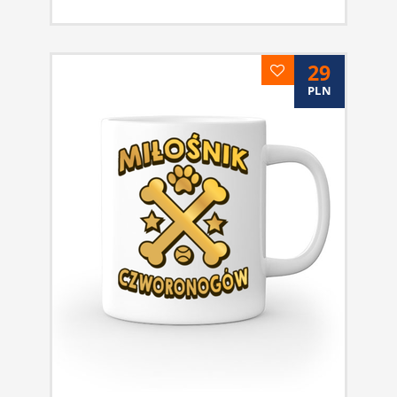
29
PLN