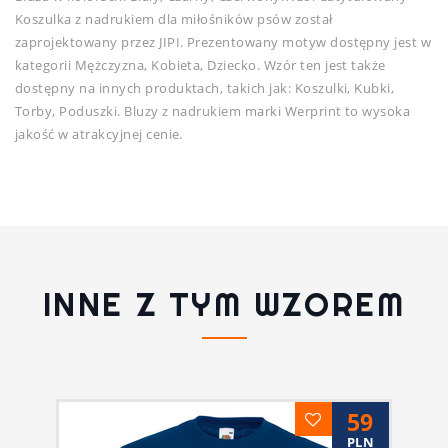
Koszulka z nadrukiem dla miłośników psów został
zaprojektowany przez JIPI. Prezentowany motyw dostępny jest w
kategorii Mężczyzna, Kobieta, Dziecko. Wzór ten jest także
dostępny na innych produktach, takich jak: Koszulki, Kubki,
Torby, Poduszki. Bluzy z nadrukiem marki Werprint to wysoka
jakość w atrakcyjnej cenie.
INNE Z TYM WZOREM
59
PLN