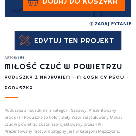
DODAJ DO KOSZYKA
ZADAJ PYTANIE
EDYTUJ TEN PROJEKT
AUTOR:
JIPI
MIŁOŚĆ CZUĆ W POWIETRZU
PODUSZKA Z NADRUKIEM - MIŁOŚNICY PSÓW -
PODUSZKA
Poduszka z nadrukiem z kategorii Gadżety. Prezentowany
produkt - Poduszka to kolor: Biały.Wzór zatytułowany Miłość
czuć w powietrzu został zaprojektowany przez JIPI.
Prezentowany motyw dostępny jest w kategorii Mężczyzna,