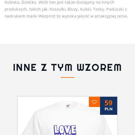
Kobieta, Dziecko. Wzór ten jest także dostępny na innych
produktach, takich jak: Koszulki, Bluzy, Kubki, Torby. Poduszki z
nadrukiem marki Werprint to wysoka jakość w atrakcyjnej cenie.
INNE Z TYM WZOREM
59
PLN