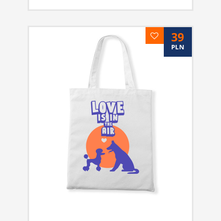
39
PLN