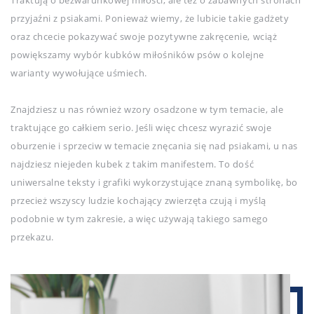
Traktują o bezwarunkowej miłości, ale też o zabawnych stronach
przyjaźni z psiakami. Ponieważ wiemy, że lubicie takie gadżety
oraz chcecie pokazywać swoje pozytywne zakręcenie, wciąż
powiększamy wybór kubków miłośników psów o kolejne
warianty wywołujące uśmiech.
Znajdziesz u nas również wzory osadzone w tym temacie, ale
traktujące go całkiem serio. Jeśli więc chcesz wyrazić swoje
oburzenie i sprzeciw w temacie znęcania się nad psiakami, u nas
najdziesz niejeden kubek z takim manifestem. To dość
uniwersalne teksty i grafiki wykorzystujące znaną symbolikę, bo
przecież wszyscy ludzie kochający zwierzęta czują i myślą
podobnie w tym zakresie, a więc używają takiego samego
przekazu.