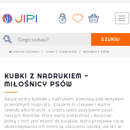
SZUKAJ
STRONA GŁÓWNA
KUBKI Z NADRUKIEM
MIŁOŚNICY PSÓW
KUBKI Z NADRUKIEM -
MIŁOŚNICY PSÓW
Nasze wzory kubków z nadrukami powstają pod wpływem
przeróżnych inspiracji. Czasami to ciekawe i ważne
zawody albo branże, a często także pozytywne pasje
naszych klientów, które warto podkreślać i doceniać.
Jedną z nich jest miłość do psiaków, która przejawia się w
obdarowywaniu ich miłością, otaczaniu opieką, ale też w