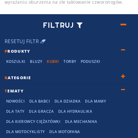
wyrażaniu oburzenia na złe taktowanie czworonogów.
FILTRUJ
RESETUJ FILTR
P
RODUKTY
KOSZULKI
BLUZY
KUBKI
TORBY
PODUSZKI
K
ATEGORIE
T
EMATY
NOWOŚCI
DLA BABCI
DLA DZIADKA
DLA MAMY
DLA TATY
DLA GRACZA
DLA HYDRAULIKA
DLA KIEROWCY CIĘŻATÓWKI
DLA MECHANIKA
DLA MOTOCYKLISTY
DLA MOTOFANA