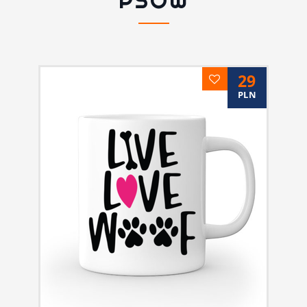
PSÓW
29
PLN