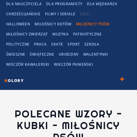
DLA NAUCZYCIELA
DLA PROGRAMISTY
DLA WĘDKARZA
CHRZEŚCIJAŃSKIE
FILMY I SERIALE
GRILL
HALLOWEEN
MIŁOŚNICY KOTÓW
MIŁOŚNICY PSÓW
MIŁOŚNICY ZWIERZĄT
MUZYKA
PATRIOTYCZNE
POLITYCZNE
PRACA
SKATE
SPORT
SZKOŁA
ŚMIESZNE
ŚWIĄTECZNE
URODZINY
WALENTYNKI
WIECZÓR KAWALERSKI
WIECZÓR PANIEŃSKI
K
OLORY
POLECANE WZORY -
KUBKI - MIŁOŚNICY