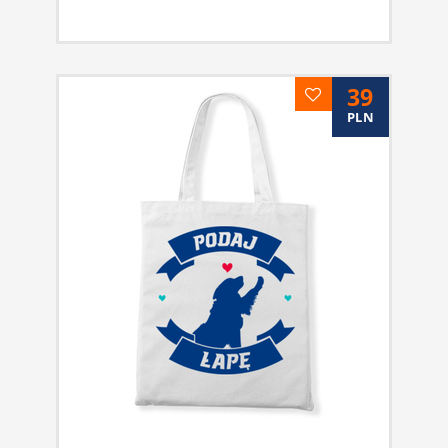
39
PLN