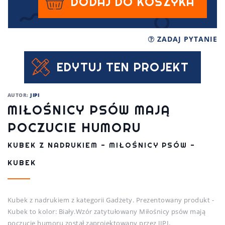
DODAJ DO KOSZYKA
ZADAJ PYTANIE
EDYTUJ TEN PROJEKT
AUTOR:
JIPI
MIŁOŚNICY PSÓW MAJĄ
POCZUCIE HUMORU
KUBEK Z NADRUKIEM - MIŁOŚNICY PSÓW -
KUBEK
Kubek z nadrukiem z kategorii Gadżety. Prezentowany produkt -
Kubek to kolor: Biały.Wzór zatytułowany Miłośnicy psów mają
poczucie humoru został zaprojektowany przez JIPI.