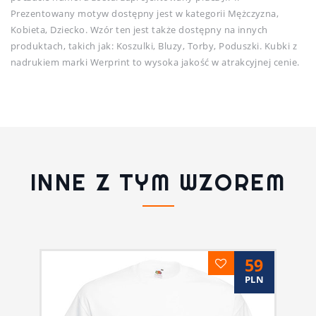
Prezentowany motyw dostępny jest w kategorii Mężczyzna,
Kobieta, Dziecko. Wzór ten jest także dostępny na innych
produktach, takich jak: Koszulki, Bluzy, Torby, Poduszki. Kubki z
nadrukiem marki Werprint to wysoka jakość w atrakcyjnej cenie.
INNE Z TYM WZOREM
59
PLN