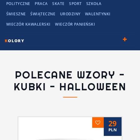
POLITYCZNE
PRACA
SKATE
SPORT
SZKOŁA
ŚMIESZNE
ŚWIĄTECZNE
URODZINY
WALENTYNKI
WIECZÓR KAWALERSKI
WIECZÓR PANIEŃSKI
K
OLORY
POLECANE WZORY -
KUBKI - HALLOWEEN
29
PLN