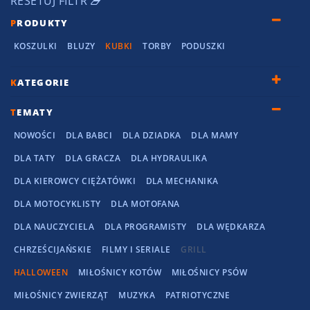
RESETUJ FILTR
P
RODUKTY
KOSZULKI
BLUZY
KUBKI
TORBY
PODUSZKI
K
ATEGORIE
T
EMATY
NOWOŚCI
DLA BABCI
DLA DZIADKA
DLA MAMY
DLA TATY
DLA GRACZA
DLA HYDRAULIKA
DLA KIEROWCY CIĘŻATÓWKI
DLA MECHANIKA
DLA MOTOCYKLISTY
DLA MOTOFANA
DLA NAUCZYCIELA
DLA PROGRAMISTY
DLA WĘDKARZA
CHRZEŚCIJAŃSKIE
FILMY I SERIALE
GRILL
HALLOWEEN
MIŁOŚNICY KOTÓW
MIŁOŚNICY PSÓW
MIŁOŚNICY ZWIERZĄT
MUZYKA
PATRIOTYCZNE