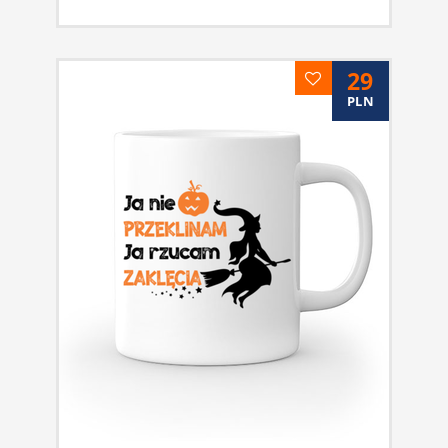
29
PLN