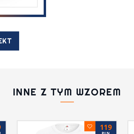
EKT
INNE Z TYM WZOREM
9
119
N
PLN