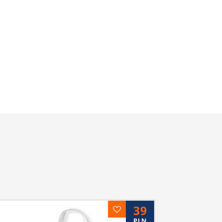
39
PLN