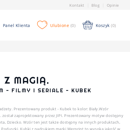
Kontakt
Blog
Opinie
Panel Klienta
Ulubione
(0)
Koszyk
(0)
 Z MAGIĄ.
 - FILMY I SERIALE - KUBEK
adżety. Prezentowany produkt - Kubek to kolor: Biały.Wzór
ą. został zaprojektowany przez JIPI. Prezentowany motyw dostępny
eta, Dziecko. Wzór ten jest także dostępny na innych produktach,
by, Poduszki. Kubki z nadrukiem marki Werprint to wysoka jakość w