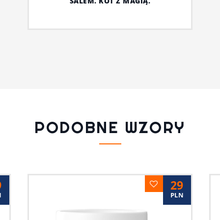
SALEM. KOT Z MAGIĄ.
PODOBNE WZORY
9
29
N
PLN