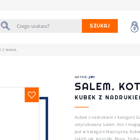
SZUKAJ
T Z MAGIĄ.
AUTOR:
JIPI
SALEM. KOT
KUBEK Z NADRUKIEM
Kubek z nadrukiem z kategorii G
zatytułowany Salem. Kot z magi
jest w kategorii Mężczyzna, Kobi
takich jak: Koszulki, Bluzy, Tor