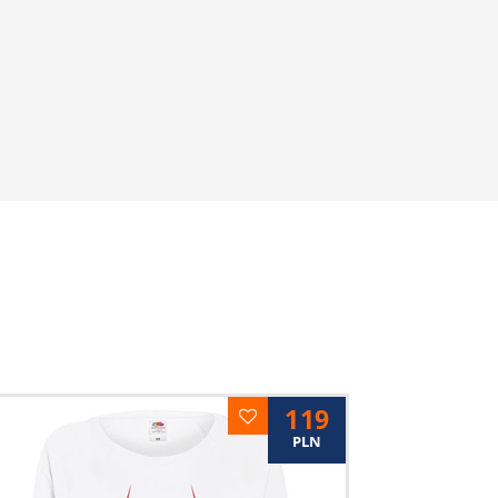
119
PLN