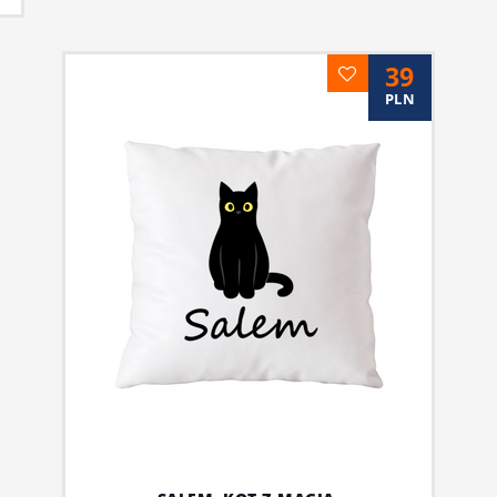
39
PLN