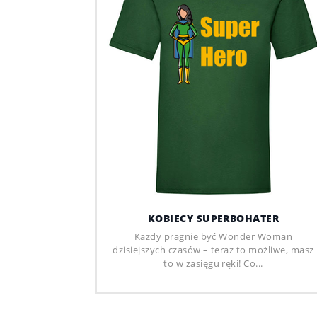
KOBIECY SUPERBOHATER
Każdy pragnie być Wonder Woman
dzisiejszych czasów – teraz to możliwe, masz
to w zasięgu ręki! Co...