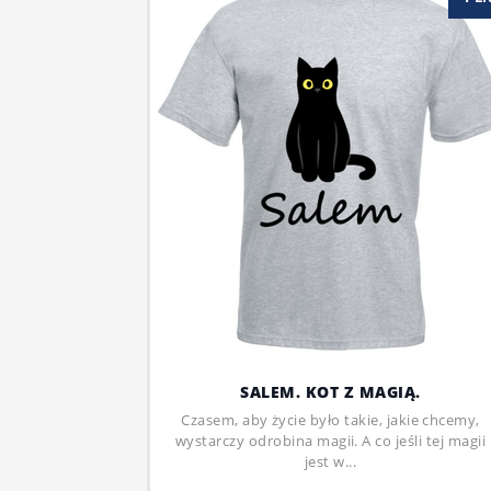
SALEM. KOT Z MAGIĄ.
Czasem, aby życie było takie, jakie chcemy,
wystarczy odrobina magii. A co jeśli tej magii
jest w...