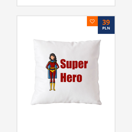
39
PLN