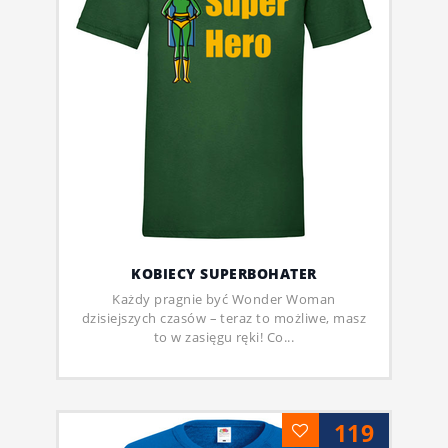
KOBIECY SUPERBOHATER
Każdy pragnie być Wonder Woman
dzisiejszych czasów – teraz to możliwe, masz
to w zasięgu ręki! Co...
119