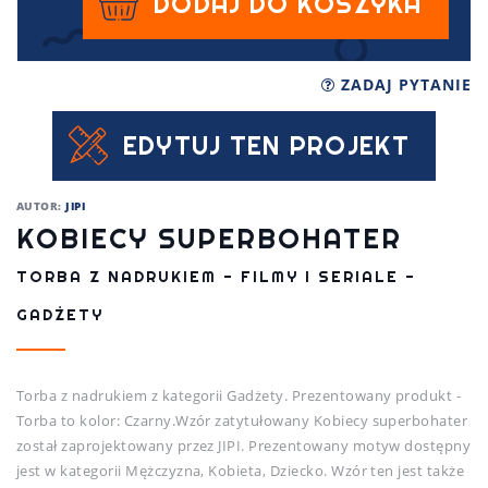
DODAJ DO KOSZYKA
ZADAJ PYTANIE
EDYTUJ TEN PROJEKT
AUTOR:
JIPI
KOBIECY SUPERBOHATER
TORBA Z NADRUKIEM - FILMY I SERIALE -
GADŻETY
Torba z nadrukiem z kategorii Gadżety. Prezentowany produkt -
Torba to kolor: Czarny.Wzór zatytułowany Kobiecy superbohater
został zaprojektowany przez JIPI. Prezentowany motyw dostępny
jest w kategorii Mężczyzna, Kobieta, Dziecko. Wzór ten jest także