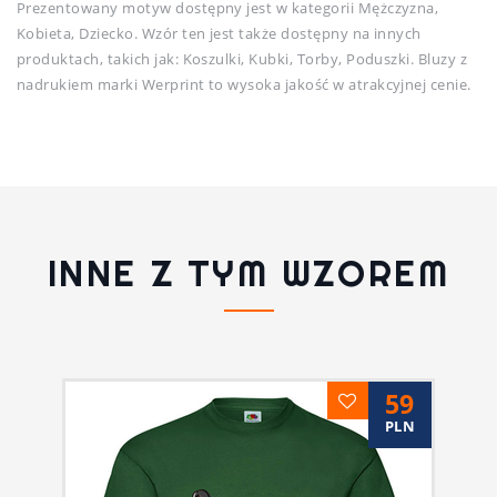
Prezentowany motyw dostępny jest w kategorii Mężczyzna,
Kobieta, Dziecko. Wzór ten jest także dostępny na innych
produktach, takich jak: Koszulki, Kubki, Torby, Poduszki. Bluzy z
nadrukiem marki Werprint to wysoka jakość w atrakcyjnej cenie.
INNE Z TYM WZOREM
59
PLN