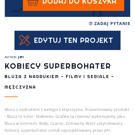
DODAJ DO KOSZYKA
ZADAJ PYTANIE
EDYTUJ TEN PROJEKT
AUTOR:
JIPI
KOBIECY SUPERBOHATER
BLUZA Z NADRUKIEM - FILMY I SERIALE -
MĘŻCZYZNA
Bluza z nadrukiem z kategorii Mężczyzna. Prezentowany produkt
- Bluza to kolor: Niebieski. Grafikę tą również wykonujemy jako
Bluza w kolorach: Biały, Czarny, Czerwony.Wzór zatytułowany
Kobiecy superbohater został zaprojektowany przez JIPI.