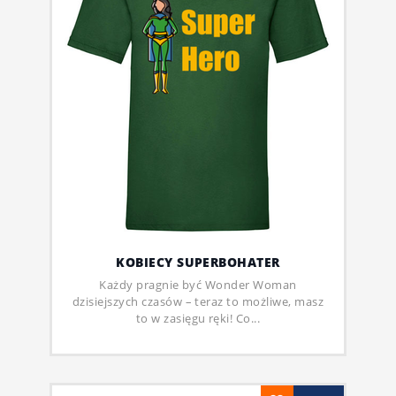
KOBIECY SUPERBOHATER
Każdy pragnie być Wonder Woman
dzisiejszych czasów – teraz to możliwe, masz
to w zasięgu ręki! Co...