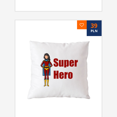
39
PLN