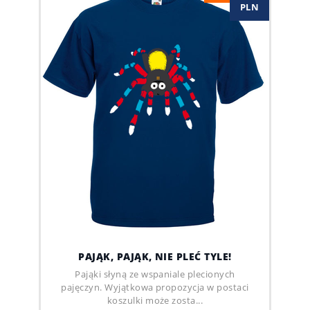
PLN
PAJĄK, PAJĄK, NIE PLEĆ TYLE!
Pająki słyną ze wspaniale plecionych
pajęczyn. Wyjątkowa propozycja w postaci
koszulki może zosta...