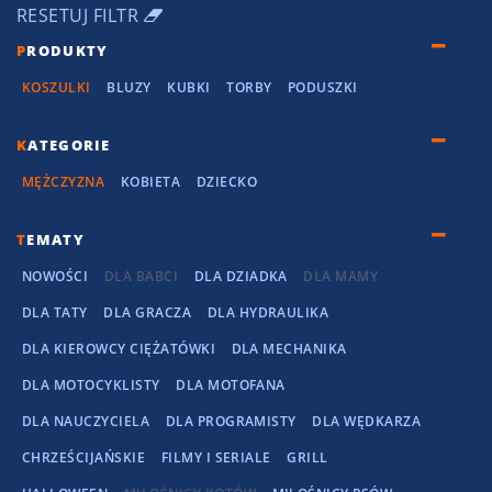
RESETUJ FILTR
P
RODUKTY
KOSZULKI
BLUZY
KUBKI
TORBY
PODUSZKI
K
ATEGORIE
MĘŻCZYZNA
KOBIETA
DZIECKO
T
EMATY
NOWOŚCI
DLA BABCI
DLA DZIADKA
DLA MAMY
DLA TATY
DLA GRACZA
DLA HYDRAULIKA
DLA KIEROWCY CIĘŻATÓWKI
DLA MECHANIKA
DLA MOTOCYKLISTY
DLA MOTOFANA
DLA NAUCZYCIELA
DLA PROGRAMISTY
DLA WĘDKARZA
CHRZEŚCIJAŃSKIE
FILMY I SERIALE
GRILL