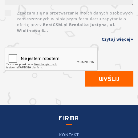
Zgadzam się na przetwarzanie moich danych osobowych
zamieszczonych w niniejszym formularzu zapytania o
ofertę przez
BestGSM.pl Brodalka Justyna, ul.
Wiolinowa 6...
Czytaj więcej
WYŚLIJ
FIRMA
KONTAKT