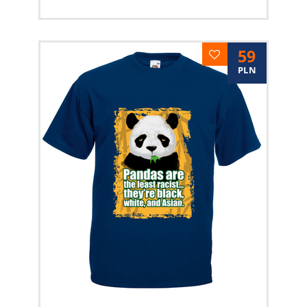
59
PLN