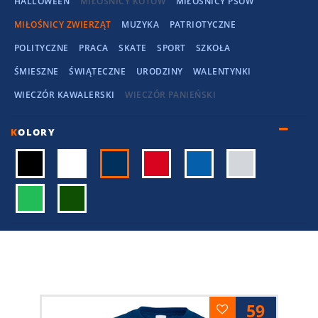
HALLOWEEN
MIŁOŚNICY KOTÓW
MIŁOŚNICY PSÓW
MIŁOŚNICY ZWIERZĄT
MUZYKA
PATRIOTYCZNE
POLITYCZNE
PRACA
SKATE
SPORT
SZKOŁA
ŚMIESZNE
ŚWIĄTECZNE
URODZINY
WALENTYNKI
WIECZÓR KAWALERSKI
WIECZÓR PANIEŃSKI
K
OLORY
59