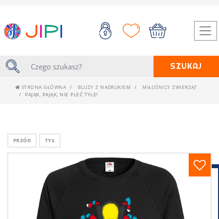
SZUKAJ
STRONA GŁÓWNA
BLUZY Z NADRUKIEM
MIŁOŚNICY ZWIERZĄT
PAJĄK, PAJĄK, NIE PLEĆ TYLE!
PRZÓD
TYŁ