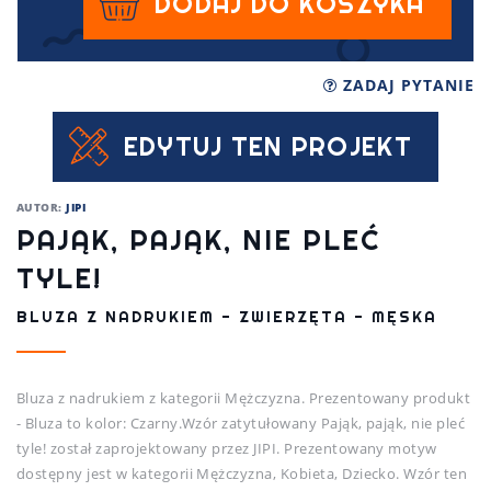
DODAJ DO KOSZYKA
ZADAJ PYTANIE
EDYTUJ TEN PROJEKT
AUTOR:
JIPI
PAJĄK, PAJĄK, NIE PLEĆ
TYLE!
BLUZA Z NADRUKIEM - ZWIERZĘTA - MĘSKA
Bluza z nadrukiem z kategorii Mężczyzna. Prezentowany produkt
- Bluza to kolor: Czarny.Wzór zatytułowany Pająk, pająk, nie pleć
tyle! został zaprojektowany przez JIPI. Prezentowany motyw
dostępny jest w kategorii Mężczyzna, Kobieta, Dziecko. Wzór ten