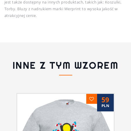
jest także dostępny na innych produktach, takich jak: Koszulki,
Torby. Bluzy z nadrukiem marki Werprint to wysoka jakość w
atrakcyjnej cenie.
INNE Z TYM WZOREM
59
PLN