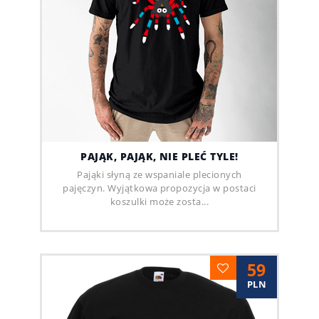
PAJĄK, PAJĄK, NIE PLEĆ TYLE!
Pająki słyną ze wspaniale plecionych
pajęczyn. Wyjątkowa propozycja w postaci
koszulki może zosta...
59
PLN