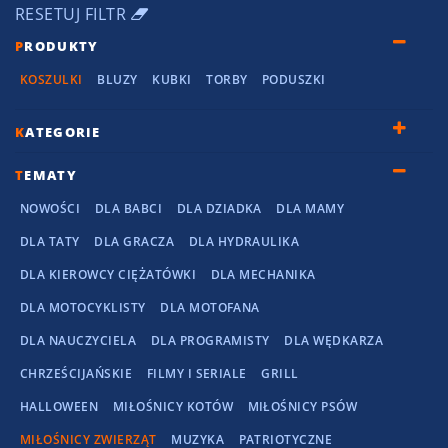
RESETUJ FILTR
P
RODUKTY
KOSZULKI
BLUZY
KUBKI
TORBY
PODUSZKI
K
ATEGORIE
T
EMATY
NOWOŚCI
DLA BABCI
DLA DZIADKA
DLA MAMY
DLA TATY
DLA GRACZA
DLA HYDRAULIKA
DLA KIEROWCY CIĘŻATÓWKI
DLA MECHANIKA
DLA MOTOCYKLISTY
DLA MOTOFANA
DLA NAUCZYCIELA
DLA PROGRAMISTY
DLA WĘDKARZA
CHRZEŚCIJAŃSKIE
FILMY I SERIALE
GRILL
HALLOWEEN
MIŁOŚNICY KOTÓW
MIŁOŚNICY PSÓW
MIŁOŚNICY ZWIERZĄT
MUZYKA
PATRIOTYCZNE