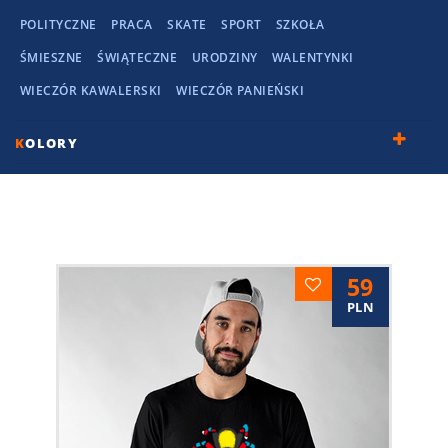
POLITYCZNE
PRACA
SKATE
SPORT
SZKOŁA
ŚMIESZNE
ŚWIĄTECZNE
URODZINY
WALENTYNKI
WIECZÓR KAWALERSKI
WIECZÓR PANIEŃSKI
K
OLORY
59
PLN