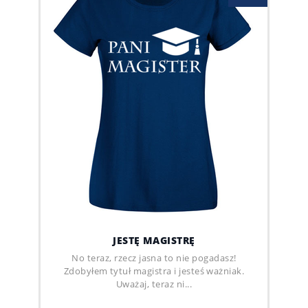
JESTĘ MAGISTRĘ
No teraz, rzecz jasna to nie pogadasz!
Zdobyłem tytuł magistra i jesteś ważniak.
Uważaj, teraz ni...