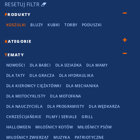
RESETUJ FILTR
P
RODUKTY
KOSZULKI
BLUZY
KUBKI
TORBY
PODUSZKI
K
ATEGORIE
T
EMATY
NOWOŚCI
DLA BABCI
DLA DZIADKA
DLA MAMY
DLA TATY
DLA GRACZA
DLA HYDRAULIKA
DLA KIEROWCY CIĘŻATÓWKI
DLA MECHANIKA
DLA MOTOCYKLISTY
DLA MOTOFANA
DLA NAUCZYCIELA
DLA PROGRAMISTY
DLA WĘDKARZA
CHRZEŚCIJAŃSKIE
FILMY I SERIALE
GRILL
HALLOWEEN
MIŁOŚNICY KOTÓW
MIŁOŚNICY PSÓW
MIŁOŚNICY ZWIERZĄT
MUZYKA
PATRIOTYCZNE