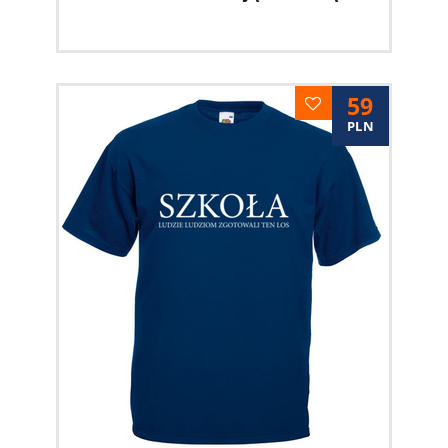
59
PLN