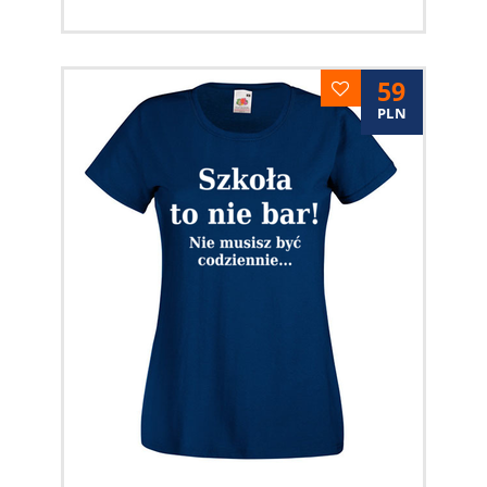
59
PLN