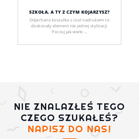
SZKOŁA. A TY Z CZYM KOJARZYSZ?
Odjechana koszulka z cool nadrukiem to
doskonały element nie jednej stylizacji.
Poczuj jak wiele ...
NIE ZNALAZŁEŚ TEGO
CZEGO SZUKAŁEŚ?
NAPISZ DO NAS!