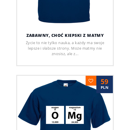
ZABAWNY, CHOĆ KIEPSKI Z MATMY
Życie to nie tylko nauka, a każdy ma swoje
lepsze i słabsze strony. Może matmy nie
znosisz, ale z...
59
PLN