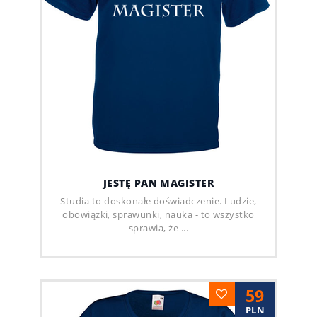
JESTĘ PAN MAGISTER
Studia to doskonałe doświadczenie. Ludzie,
obowiązki, sprawunki, nauka - to wszystko
sprawia, że ...
59
PLN