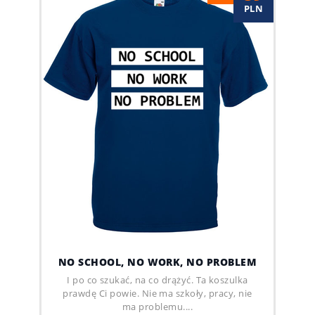
PLN
NO SCHOOL, NO WORK, NO PROBLEM
I po co szukać, na co drążyć. Ta koszulka
prawdę Ci powie. Nie ma szkoły, pracy, nie
ma problemu....