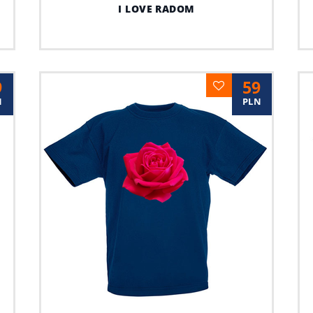
I LOVE RADOM
9
59
N
PLN