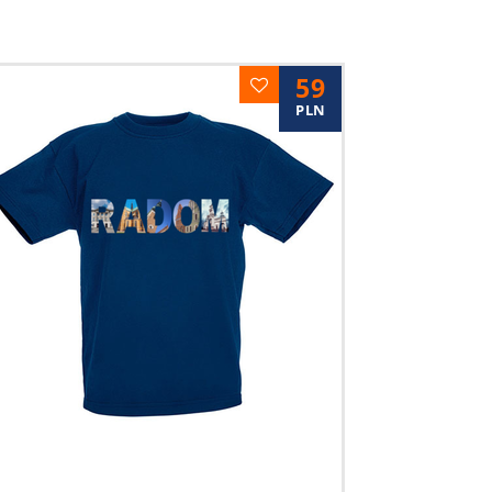
59
PLN