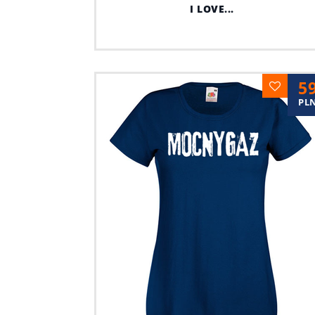
I LOVE...
5
PL