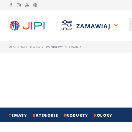
ZAMAWIAJ
STRONA GŁÓWNA
WYNIKI WYSZUKIWANIA
T
EMATY
K
ATEGORIE
P
RODUKTY
K
OLORY