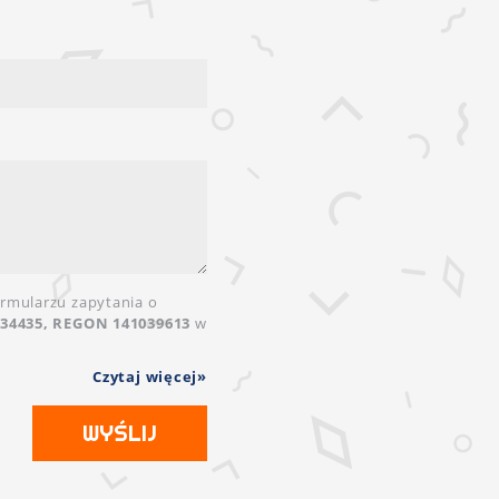
rmularzu zapytania o
134435, REGON 141039613
w
Czytaj więcej
WYŚLIJ