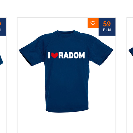
9
59
N
PLN