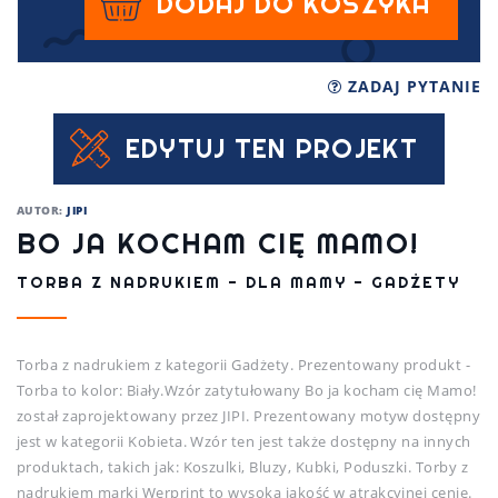
DODAJ DO KOSZYKA
ZADAJ PYTANIE
EDYTUJ TEN PROJEKT
AUTOR:
JIPI
BO JA KOCHAM CIĘ MAMO!
TORBA Z NADRUKIEM - DLA MAMY - GADŻETY
Torba z nadrukiem z kategorii Gadżety. Prezentowany produkt -
Torba to kolor: Biały.Wzór zatytułowany Bo ja kocham cię Mamo!
został zaprojektowany przez JIPI. Prezentowany motyw dostępny
jest w kategorii Kobieta. Wzór ten jest także dostępny na innych
produktach, takich jak: Koszulki, Bluzy, Kubki, Poduszki. Torby z
nadrukiem marki Werprint to wysoka jakość w atrakcyjnej cenie.