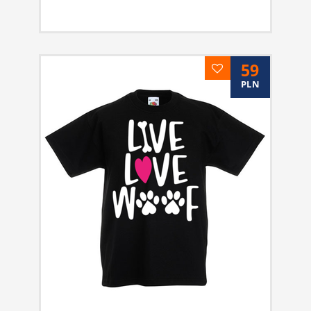
59
PLN