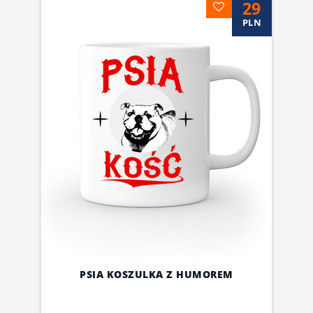
29
PLN
PSIA KOSZULKA Z HUMOREM