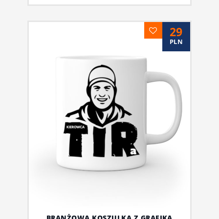
29
PLN
BRANŻOWA KOSZULKA Z GRAFIKĄ