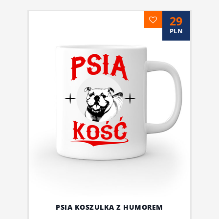
29
PLN
PSIA KOSZULKA Z HUMOREM