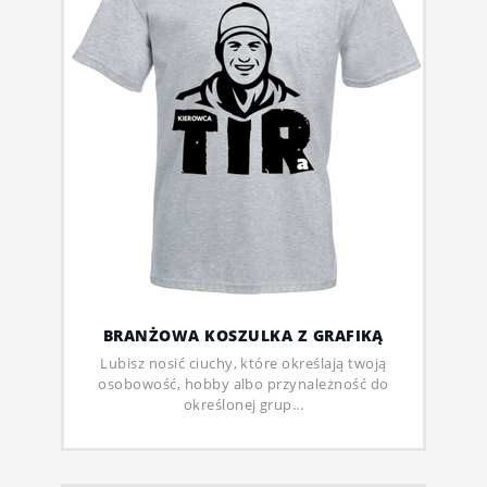
BRANŻOWA KOSZULKA Z GRAFIKĄ
Lubisz nosić ciuchy, które określają twoją
osobowość, hobby albo przynależność do
określonej grup...