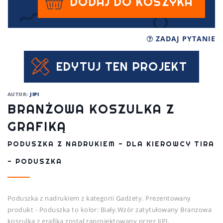
DODAJ DO KOSZYKA
ZADAJ PYTANIE
EDYTUJ TEN PROJEKT
AUTOR:
JIPI
BRANŻOWA KOSZULKA Z
GRAFIKĄ
PODUSZKA Z NADRUKIEM - DLA KIEROWCY TIRA
- PODUSZKA
Poduszka z nadrukiem z kategorii Gadżety. Prezentowany
produkt - Poduszka to kolor: Biały.Wzór zatytułowany Branżowa
koszulka z grafiką został zaprojektowany przez JIPI.