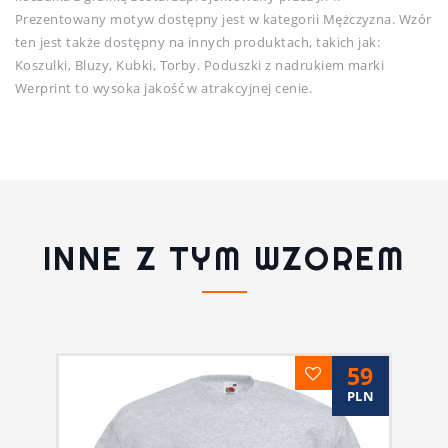
Prezentowany motyw dostępny jest w kategorii Mężczyzna. Wzór
ten jest także dostępny na innych produktach, takich jak:
Koszulki, Bluzy, Kubki, Torby. Poduszki z nadrukiem marki
Werprint to wysoka jakość w atrakcyjnej cenie.
INNE Z TYM WZOREM
59
PLN