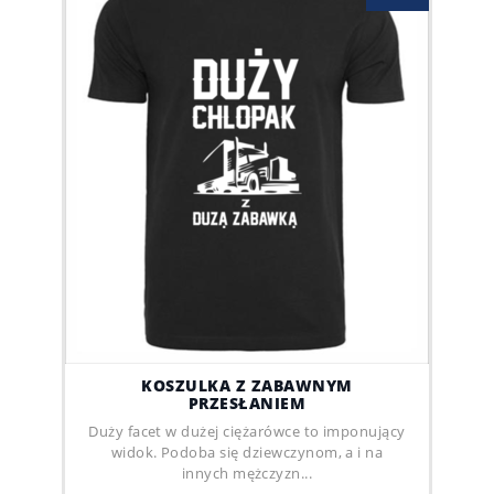
KOSZULKA Z ZABAWNYM
PRZESŁANIEM
Duży facet w dużej ciężarówce to imponujący
widok. Podoba się dziewczynom, a i na
innych mężczyzn...