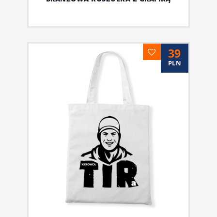
39
PLN