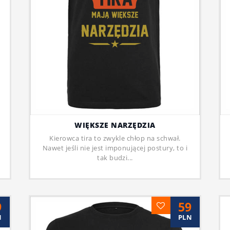
WIĘKSZE NARZĘDZIA
Kierowca tira to zwykle chłop na schwał.
Nawet jeśli nie jest imponującej postury, to i
tak budzi...
9
59
N
PLN