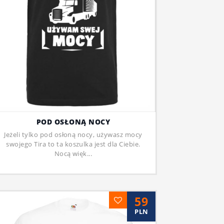
POD OSŁONĄ NOCY
Jeżeli tylko pod osłoną nocy, używasz mocy
swojego Tira to ta koszulka jest dla Ciebie.
Nocą więk...
59
PLN