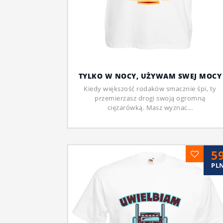
TYLKO W NOCY, UŻYWAM SWEJ MOCY
Kiedy większość rodaków smacznie śpi, ty
przemierzasz drogi swoją ogromną
ciężarówką. Masz wyznac...
5
PL