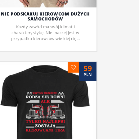
NIE PODSKAKUJ KIEROWCOM DUŻYCH
SAMOCHODÓW
Każdy zawód ma swój klimat i
charakterystykę. Nie inaczej jest w
przypadku kierowców wielkiej cię...
59
PLN