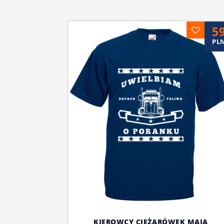
5
PL
KIEROWCY CIĘŻARÓWEK MAJĄ