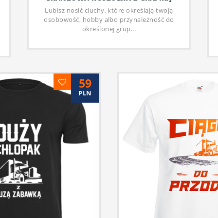
Lubisz nosić ciuchy, które określają twoją
osobowość, hobby albo przynależność do
określonej grup...
59
PLN