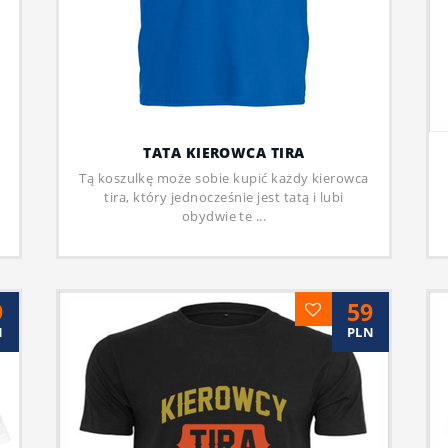
TATA KIEROWCA TIRA
Tą koszulkę może sobie kupić każdy kierowca
tira, który jednocześnie jest tatą i lubi
obydwie te ...
9
59
N
PLN