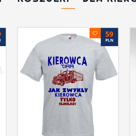
9
59
N
PLN