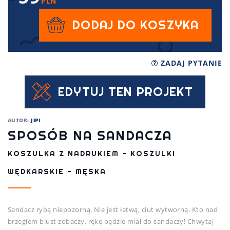
PLN
DODAJ DO KOSZYKA
ZADAJ PYTANIE
EDYTUJ TEN PROJEKT
AUTOR:
JIPI
SPOSÓB NA SANDACZA
KOSZULKA Z NADRUKIEM - KOSZULKI
WĘDKARSKIE - MĘSKA
Sandacz rybą niepozorną. Nie jest łatwą, ciut wytworną. Kto nad
brzegiem biust zobaczy, rękę będzie miał do sandaczy! Chwytaj