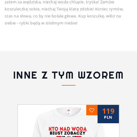
zatem za wędziska, niechaj woda chlupie, tryska! Zamów
koszuleczkę sobie, niechaj Twoją klatę zdobie! Koniec rymów,
czas na słowa, co by nie bolała głowa. Kup koszulkę, włóż na
siebie - rybki będą w siódmym niebie!
INNE Z TYM WZOREM
119
PLN