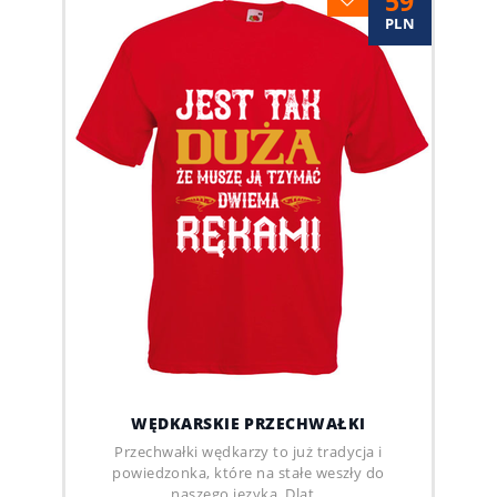
59
PLN
WĘDKARSKIE PRZECHWAŁKI
Przechwałki wędkarzy to już tradycja i
powiedzonka, które na stałe weszły do
naszego języka. Dlat...