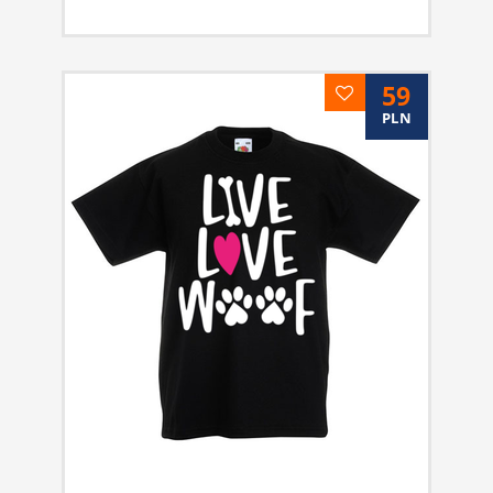
59
PLN