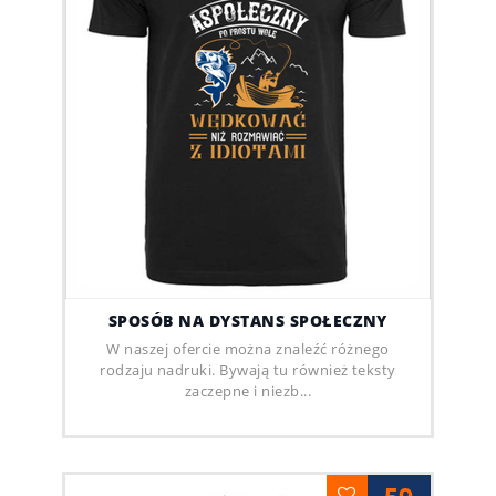
SPOSÓB NA DYSTANS SPOŁECZNY
W naszej ofercie można znaleźć różnego
rodzaju nadruki. Bywają tu również teksty
zaczepne i niezb...