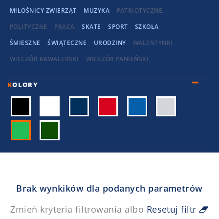
MIŁOŚNICY ZWIERZĄT
MUZYKA
PATRIOTYCZNE
POLITYCZNE
PRACA
SKATE
SPORT
SZKOŁA
ŚMIESZNE
ŚWIĄTECZNE
URODZINY
WALENTYNKI
WIECZÓR KAWALERSKI
WIECZÓR PANIEŃSKI
K
OLORY
Brak wynkików dla podanych parametrów
Zmień kryteria filtrowania albo
Resetuj filtr