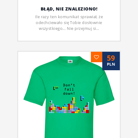
BŁĄD, NIE ZNALEZIONO!
Ile razy ten komunikat sprawiał, że
odechciewało się Tobie dosłownie
wszystkiego… Nie przejmuj si...
59
PLN