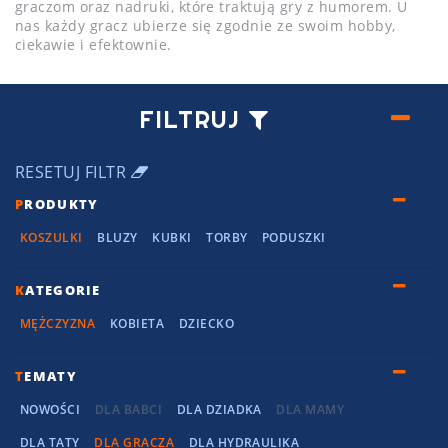
graczom oraz nadruki, które traktują gry z humorem. U
nas każdy gracz ubierze się zgodnie ze swoim hobby,
ciekawie i efektownie.
FILTRUJ
RESETUJ FILTR
P
RODUKTY
KOSZULKI
BLUZY
KUBKI
TORBY
PODUSZKI
K
ATEGORIE
MĘŻCZYZNA
KOBIETA
DZIECKO
T
EMATY
NOWOŚCI
DLA BABCI
DLA DZIADKA
DLA MAMY
DLA TATY
DLA GRACZA
DLA HYDRAULIKA