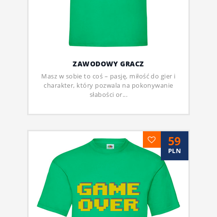
ZAWODOWY GRACZ
Masz w sobie to coś – pasję, miłość do gier i
charakter, który pozwala na pokonywanie
słabości or...
59
PLN