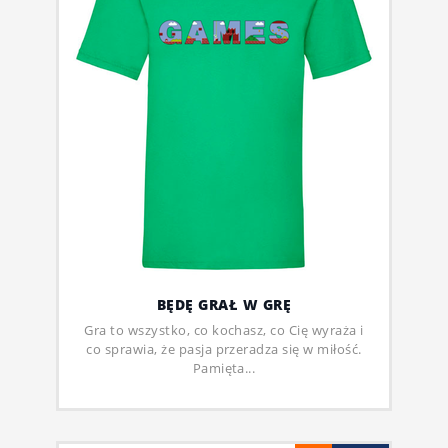
BĘDĘ GRAŁ W GRĘ
Gra to wszystko, co kochasz, co Cię wyraża i
co sprawia, że pasja przeradza się w miłość.
Pamięta...