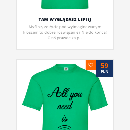
TAM WYGLĄDASZ LEPIEJ
Myślisz, że życie pod wyimaginowanym
kloszem to dobre rozwiązanie? Nie do końca!
Głoś prawdę za p...
59
PLN