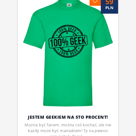
59
PLN
JESTEM GEEKIEM NA STO PROCENT!
Można być fanem, można coś kochać, ale nie
każdy może być maniakiem! Ty na pewno