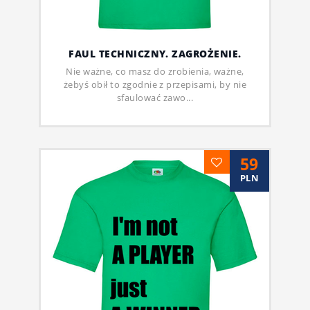
FAUL TECHNICZNY. ZAGROŻENIE.
Nie ważne, co masz do zrobienia, ważne,
żebyś obił to zgodnie z przepisami, by nie
sfaulować zawo...
59
PLN