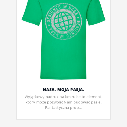
NASA. MOJA PASJA.
Wyjątkowy nadruk na koszulce to element,
który może pozwolić Nam budować pasje.
Fantastyczna prop...