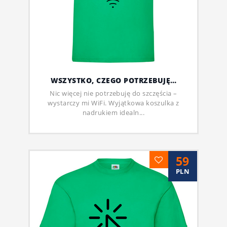
WSZYSTKO, CZEGO POTRZEBUJĘ…
Nic więcej nie potrzebuję do szczęścia –
wystarczy mi WiFi. Wyjątkowa koszulka z
nadrukiem idealn...
59
PLN