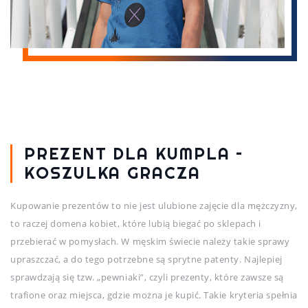
PREZENT DLA KUMPLA –
KOSZULKA GRACZA
Kupowanie prezentów to nie jest ulubione zajęcie dla mężczyzny,
to raczej domena kobiet, które lubią biegać po sklepach i
przebierać w pomysłach. W męskim świecie należy takie sprawy
upraszczać, a do tego potrzebne są sprytne patenty. Najlepiej
sprawdzają się tzw. „pewniaki”, czyli prezenty, które zawsze są
trafione oraz miejsca, gdzie można je kupić. Takie kryteria spełnia