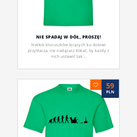
NIE SPADAJ W DÓŁ, PROSZĘ!
Natłok klocuszków lecących ku dołowi
przytłacza, nie nadążasz klikać, by każdy z
nich ustawić tak...
59
PLN