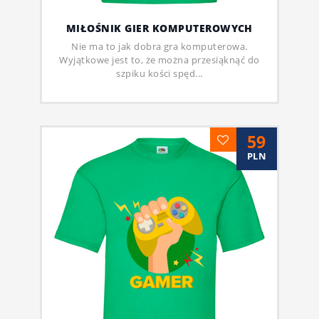
MIŁOŚNIK GIER KOMPUTEROWYCH
Nie ma to jak dobra gra komputerowa.
Wyjątkowe jest to, że można przesiąknąć do
szpiku kości spęd...
59
PLN