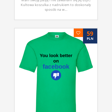
Mam swoją pasję i nie zawaham się jej użyć!
Kultowa koszulka z nadrukiem to doskonały
sposób na w...
59
PLN