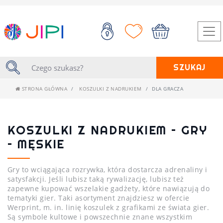
SZUKAJ
STRONA GŁÓWNA
KOSZULKI Z NADRUKIEM
DLA GRACZA
KOSZULKI Z NADRUKIEM – GRY
– MĘSKIE
Gry to wciągająca rozrywka, która dostarcza adrenaliny i
satysfakcji. Jeśli lubisz taką rywalizację, lubisz też
zapewne kupować wszelakie gadżety, które nawiązują do
tematyki gier. Taki asortyment znajdziesz w ofercie
Werprint, m. in. linię koszulek z grafikami ze świata gier.
Są symbole kultowe i powszechnie znane wszystkim