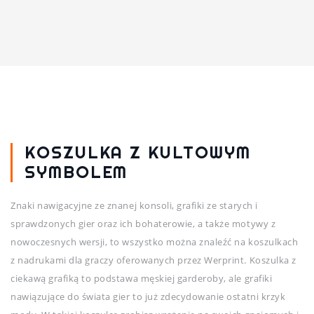
KOSZULKA Z KULTOWYM
SYMBOLEM
Znaki nawigacyjne ze znanej konsoli, grafiki ze starych i
sprawdzonych gier oraz ich bohaterowie, a także motywy z
nowoczesnych wersji, to wszystko można znaleźć na koszulkach
z nadrukami dla graczy oferowanych przez Werprint. Koszulka z
ciekawą grafiką to podstawa męskiej garderoby, ale grafiki
nawiązujące do świata gier to już zdecydowanie ostatni krzyk