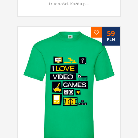
trudności. Każda p...
59
PLN