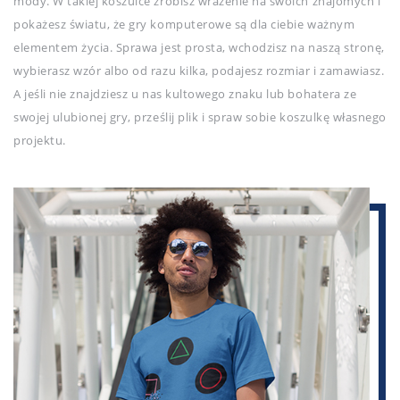
mody. W takiej koszulce zrobisz wrażenie na swoich znajomych i
pokażesz światu, że gry komputerowe są dla ciebie ważnym
elementem życia. Sprawa jest prosta, wchodzisz na naszą stronę,
wybierasz wzór albo od razu kilka, podajesz rozmiar i zamawiasz.
A jeśli nie znajdziesz u nas kultowego znaku lub bohatera ze
swojej ulubionej gry, prześlij plik i spraw sobie koszulkę własnego
projektu.