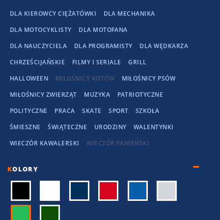
DLA KIEROWCY CIĘŻATÓWKI
DLA MECHANIKA
DLA MOTOCYKLISTY
DLA MOTOFANA
DLA NAUCZYCIELA
DLA PROGRAMISTY
DLA WĘDKARZA
CHRZEŚCIJAŃSKIE
FILMY I SERIALE
GRILL
HALLOWEEN
MIŁOŚNICY KOTÓW
MIŁOŚNICY PSÓW
MIŁOŚNICY ZWIERZĄT
MUZYKA
PATRIOTYCZNE
POLITYCZNE
PRACA
SKATE
SPORT
SZKOŁA
ŚMIESZNE
ŚWIĄTECZNE
URODZINY
WALENTYNKI
WIECZÓR KAWALERSKI
WIECZÓR PANIEŃSKI
K
OLORY