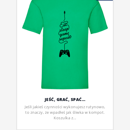
JEŚĆ, GRAĆ, SPAĆ…
Jeśli jakieś czynności wykonujesz rutynowo,
to znaczy, że wpadłeś jak śliwka w kompot.
Koszulka z...