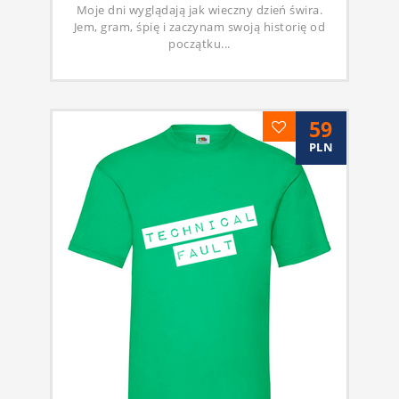
Moje dni wyglądają jak wieczny dzień świra.
Jem, gram, śpię i zaczynam swoją historię od
początku...
59
PLN