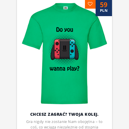
59
PLN
CHCESZ ZAGRAĆ? TWOJA KOLEJ.
Gra nigdy nie zostanie Nam obojętna – to
coś, co wciąga niezależnie od stopnia