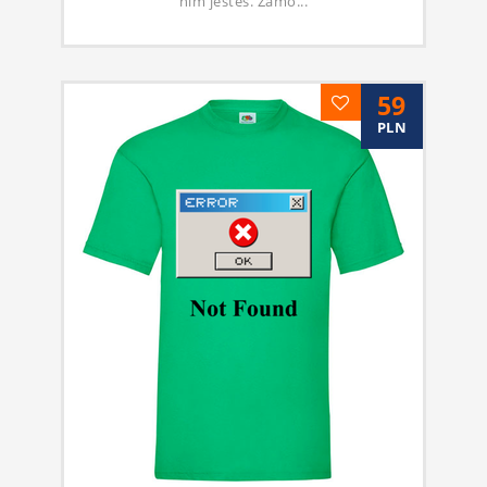
nim jesteś. Zamó...
59
PLN