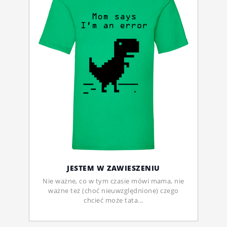
JESTEM W ZAWIESZENIU
Nie ważne, co w tym czasie mówi mama, nie
ważne też (choć nieuwzględnione) czego
chcieć może tata...