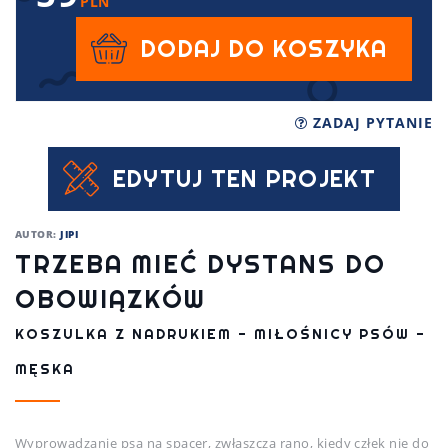
PLN
DODAJ DO KOSZYKA
ZADAJ PYTANIE
EDYTUJ TEN PROJEKT
AUTOR:
JIPI
TRZEBA MIEĆ DYSTANS DO
OBOWIĄZKÓW
KOSZULKA Z NADRUKIEM - MIŁOŚNICY PSÓW -
MĘSKA
Wyprowadzanie psa na spacer, zwłaszcza rano, kiedy człek nie do