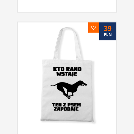
39
PLN