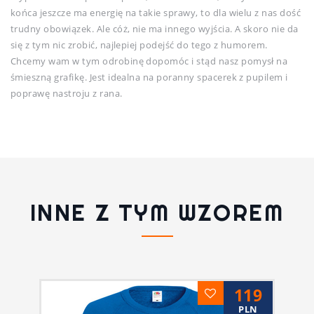
końca jeszcze ma energię na takie sprawy, to dla wielu z nas dość
trudny obowiązek. Ale cóż, nie ma innego wyjścia. A skoro nie da
się z tym nic zrobić, najlepiej podejść do tego z humorem.
Chcemy wam w tym odrobinę dopomóc i stąd nasz pomysł na
śmieszną grafikę. Jest idealna na poranny spacerek z pupilem i
poprawę nastroju z rana.
INNE Z TYM WZOREM
119
PLN