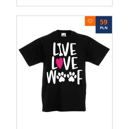
59
PLN