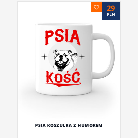
29
PLN
PSIA KOSZULKA Z HUMOREM