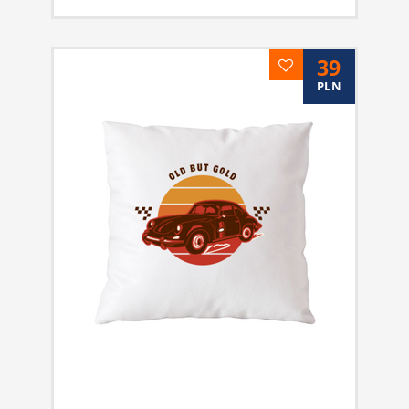
39
PLN