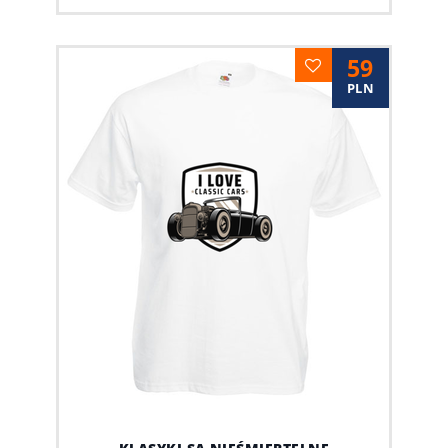
59
PLN