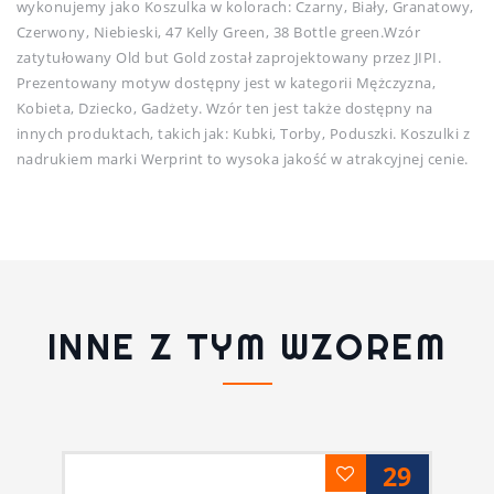
wykonujemy jako Koszulka w kolorach: Czarny, Biały, Granatowy,
Czerwony, Niebieski, 47 Kelly Green, 38 Bottle green.Wzór
zatytułowany Old but Gold został zaprojektowany przez JIPI.
Prezentowany motyw dostępny jest w kategorii Mężczyzna,
Kobieta, Dziecko, Gadżety. Wzór ten jest także dostępny na
innych produktach, takich jak: Kubki, Torby, Poduszki. Koszulki z
nadrukiem marki Werprint to wysoka jakość w atrakcyjnej cenie.
INNE Z TYM WZOREM
29