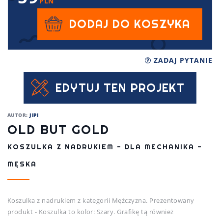
PLN
DODAJ DO KOSZYKA
ZADAJ PYTANIE
EDYTUJ TEN PROJEKT
AUTOR:
JIPI
OLD BUT GOLD
KOSZULKA Z NADRUKIEM - DLA MECHANIKA -
MĘSKA
Koszulka z nadrukiem z kategorii Mężczyzna. Prezentowany
produkt - Koszulka to kolor: Szary. Grafikę tą również