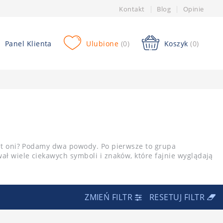
Kontakt
Blog
Opinie
Panel Klienta
Ulubione
(0)
Koszyk
(0)
rat oni? Podamy dwa powody. Po pierwsze to grupa
ł wiele ciekawych symboli i znaków, które fajnie wyglądają
ZMIEŃ FILTR
RESETUJ FILTR