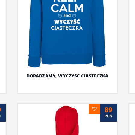
DORADZAMY, WYCZYŚĆ CIASTECZKA
9
89
N
PLN