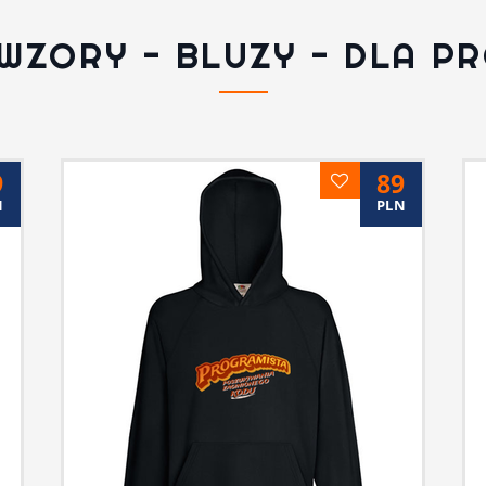
WZORY - BLUZY - DLA P
9
89
N
PLN