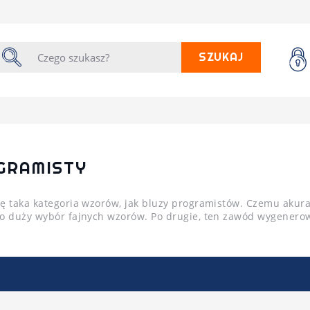
SZUKAJ
GRAMISTY
się taka kategoria wzorów, jak bluzy programistów. Czemu aku
 o duży wybór fajnych wzorów. Po drugie, ten zawód wygenerowa