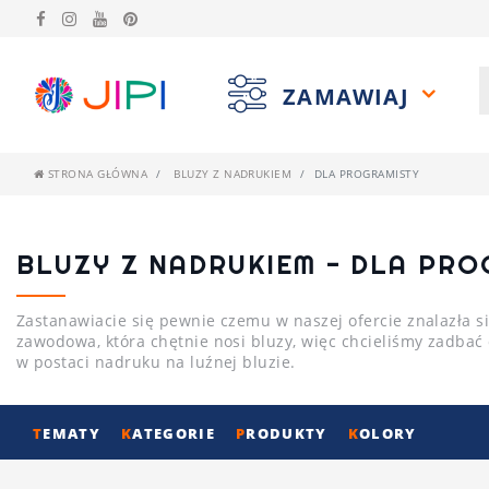
ZAMAWIAJ
STRONA GŁÓWNA
BLUZY Z NADRUKIEM
DLA PROGRAMISTY
BLUZY Z NADRUKIEM - DLA PRO
Zastanawiacie się pewnie czemu w naszej ofercie znalazła 
zawodowa, która chętnie nosi bluzy, więc chcieliśmy zadbać
w postaci nadruku na luźnej bluzie.
T
EMATY
K
ATEGORIE
P
RODUKTY
K
OLORY