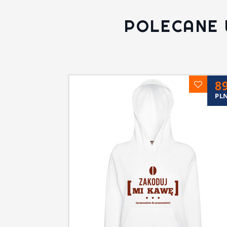
POLECANE 
8
PL