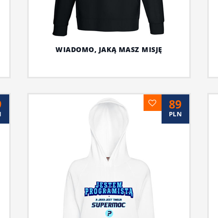
WIADOMO, JAKĄ MASZ MISJĘ
9
89
N
PLN