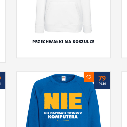
PRZECHWAŁKI NA KOSZULCE
9
79
N
PLN